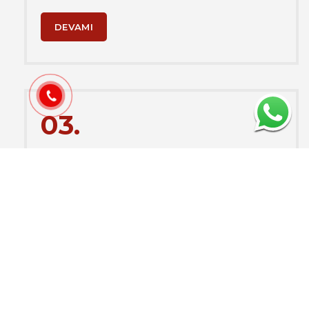
DEVAMI
03.
İsrail, Birleşik Arap Emirlikleri ile iki ülke
arasında STA
İsrail ile ilişkilerini normalleştirme kararı alan BAE,
Tel Aviv yönetimi ile kapsamlı ekonomik ortaklık…
DEVAMI