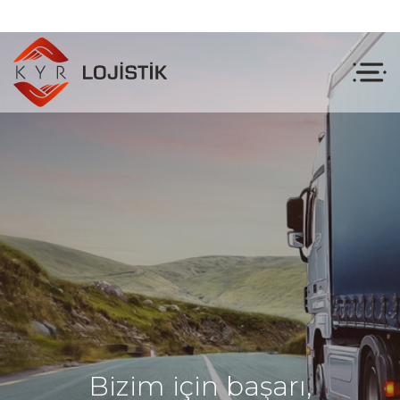
B
i
z
i
m
i
ç
i
n
b
a
ş
a
r
ı
,