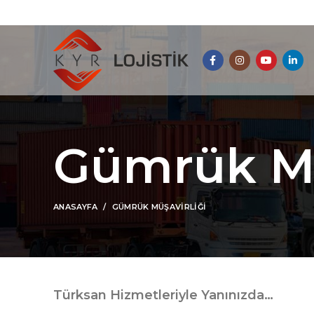
Gümrük Mü
ANASAYFA
GÜMRÜK MÜŞAVIRLIĞI
Türksan Hizmetleriyle Yanınızda…