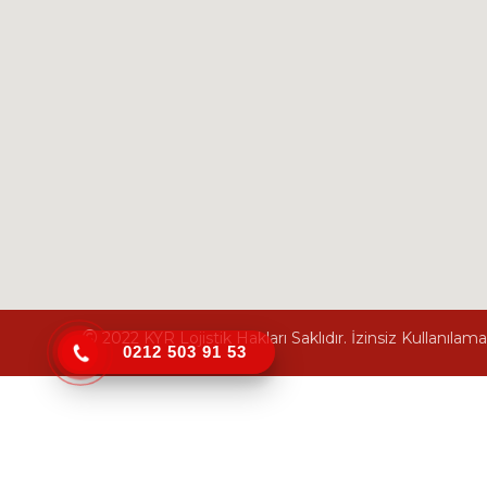
2022 KYR Lojistik Hakları Saklıdır. İzinsiz Kullanılama
0212 503 91 53